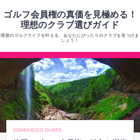
コ
ン
ゴルフ会員権の真価を見極める！
テ
理想のクラブ選びガイド
ン
理想のゴルフライフを叶える、あなたにぴったりのクラブを見つけま
ツ
しょう！
へ
ス
コ
キ
ン
ッ
テ
プ
ン
ツ
へ
ス
キ
ッ
2025年5月21日
GIUSTO
プ