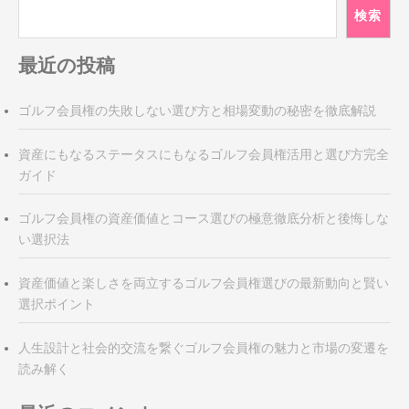
検索
ゲ
ー
最近の投稿
シ
ョ
ン
ゴルフ会員権の失敗しない選び方と相場変動の秘密を徹底解説
資産にもなるステータスにもなるゴルフ会員権活用と選び方完全
ガイド
ゴルフ会員権の資産価値とコース選びの極意徹底分析と後悔しな
い選択法
資産価値と楽しさを両立するゴルフ会員権選びの最新動向と賢い
選択ポイント
人生設計と社会的交流を繋ぐゴルフ会員権の魅力と市場の変遷を
読み解く