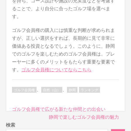
を持ち、コース設計や施設の充実度などを考慮す
ることで、より自分に合ったゴルフ場を選べま
す。
ゴルフ会員権の購入には慎重な判断が求められま
すが、正しい選択をすれば、長期的に見て非常に
価値ある投資となるでしょう。このように、静岡
でのゴルフを楽しむためのゴルフ会員権は、プレ
ーヤーに多くのメリットをもたらす重要な要素で
す。
ゴルフ会員権についてならこちら
、
、
ゴルフ会員権
自然（山）
静岡
ランキング
投
ゴルフ会員権で広がる新たな仲間との出会い
稿
静岡で楽しむゴルフ会員権の魅力
ナ
検索
ビ