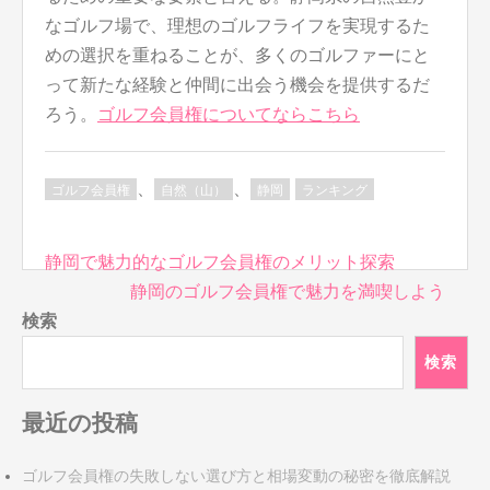
なゴルフ場で、理想のゴルフライフを実現するた
めの選択を重ねることが、多くのゴルファーにと
って新たな経験と仲間に出会う機会を提供するだ
ろう。
ゴルフ会員権についてならこちら
、
、
ゴルフ会員権
自然（山）
静岡
ランキング
投
静岡で魅力的なゴルフ会員権のメリット探索
稿
静岡のゴルフ会員権で魅力を満喫しよう
ナ
検索
ビ
検索
ゲ
ー
最近の投稿
シ
ョ
ン
ゴルフ会員権の失敗しない選び方と相場変動の秘密を徹底解説