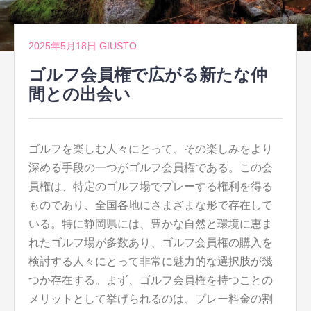
2025年5月18日
GIUSTO
ゴルフ会員権で広がる新たな仲
間との出会い
ゴルフを楽しむ人々にとって、その楽しみをより
深める手段の一つがゴルフ会員権である。
この会
員権は、特定のゴルフ場でプレーする権利を得る
ものであり、全国各地にさまざまな形で存在して
いる。特に静岡県には、豊かな自然と環境に恵ま
れたゴルフ場が多数あり、ゴルフ会員権の購入を
検討する人々にとって非常に魅力的な選択肢が幾
つか存在する。まず、ゴルフ会員権を持つことの
メリットとして挙げられるのは、プレー料金の割