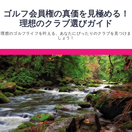
コ
ン
ゴルフ会員権の真価を見極める！
テ
理想のクラブ選びガイド
ン
理想のゴルフライフを叶える、あなたにぴったりのクラブを見つけま
ツ
しょう！
へ
ス
コ
キ
ン
ッ
テ
プ
ン
ツ
へ
ス
キ
ッ
プ