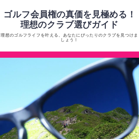
コ
ン
ゴルフ会員権の真価を見極める！
テ
理想のクラブ選びガイド
ン
理想のゴルフライフを叶える、あなたにぴったりのクラブを見つけま
ツ
しょう！
へ
ス
コ
キ
ン
ッ
テ
プ
ン
ツ
へ
ス
キ
ッ
プ