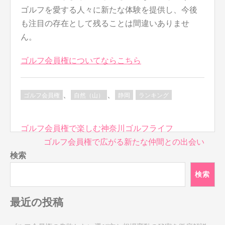
ゴルフを愛する人々に新たな体験を提供し、今後
も注目の存在として残ることは間違いありませ
ん。
ゴルフ会員権についてならこちら
、
、
ゴルフ会員権
自然（山）
静岡
ランキング
投
ゴルフ会員権で楽しむ神奈川ゴルフライフ
稿
ゴルフ会員権で広がる新たな仲間との出会い
ナ
検索
ビ
検索
ゲ
ー
最近の投稿
シ
ョ