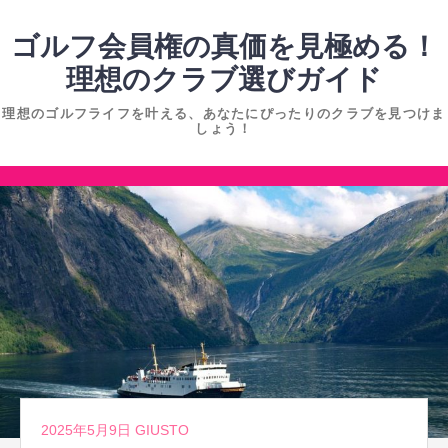
コ
ン
ゴルフ会員権の真価を見極める！
テ
理想のクラブ選びガイド
ン
理想のゴルフライフを叶える、あなたにぴったりのクラブを見つけま
ツ
しょう！
へ
ス
コ
キ
ン
ッ
テ
プ
ン
ツ
へ
ス
キ
ッ
2025年5月9日
GIUSTO
プ