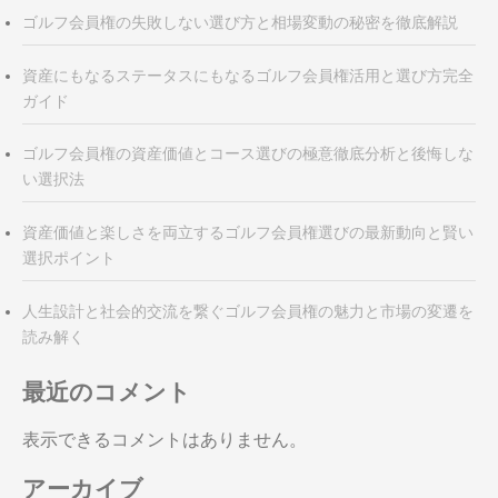
ン
ゴルフ会員権の失敗しない選び方と相場変動の秘密を徹底解説
資産にもなるステータスにもなるゴルフ会員権活用と選び方完全
ガイド
ゴルフ会員権の資産価値とコース選びの極意徹底分析と後悔しな
い選択法
資産価値と楽しさを両立するゴルフ会員権選びの最新動向と賢い
選択ポイント
人生設計と社会的交流を繋ぐゴルフ会員権の魅力と市場の変遷を
読み解く
最近のコメント
表示できるコメントはありません。
アーカイブ