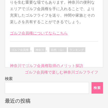
りを生む重要な場でもあります。神奈川の便利な
エリアでゴルフ会員権を手に入れることで、より
充実したゴルフライフを送り、仲間や家族とその
楽しさを共有することができるでしょう。
ゴルフ会員権についてならこちら
、
、
ゴルフ会員権
神奈川
自然（山）
ランキング
投
神奈川でゴルフ会員権取得のメリット探訪
稿
ゴルフ会員権で楽しむ神奈川ゴルフライフ
ナ
検索
ビ
検索
ゲ
ー
最近の投稿
シ
ョ