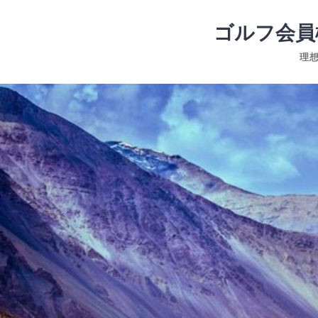
コ
ン
ゴルフ会員
テ
理
ン
ツ
コ
へ
ン
ス
テ
キ
ン
ッ
ツ
プ
へ
ス
キ
ッ
プ